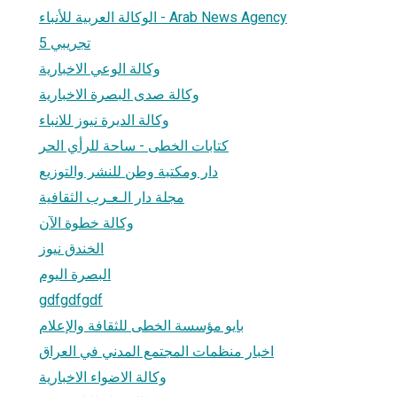
الوكالة العربية للأنباء - Arab News Agency
تجريبي 5
وكالة الوعي الاخبارية
وكالة صدى البصرة الاخبارية
وكالة الديرة نيوز للانباء
كتابات الخطى - ساحة للرأي الحر
دار ومكتبة وطن للنشر والتوزيع
مجلة دار الـعـرب الثقافية
وكالة خطوة الآن
الخندق نيوز
البصرة اليوم
gdfgdfgdf
بايو مؤسسة الخطى للثقافة والإعلام
اخبار منظمات المجتمع المدني في العراق
وكالة الاضواء الاخبارية