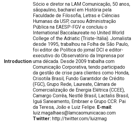
Sócio e diretor na LAM Comunicação, 50 anos,
sãopaulino, bacharel em História pela
Faculdade de Filosofia, Letras e Ciências
Humanas da USP, cursou Administração
Pública na EAESP-FGV e concluiu o
International Baccalaureate no United World
College of the Adriatic (Triste-Itália). Jornalista
desde 1995, trabalhou na Folha de São Paulo,
foi editor de Política do jornal DCI e editor-
executivo do Observatório da Imprensa por
Introduction
uma década. Desde 2009 trabalha com
Comunicação Corporativa, tendo participado
da gestão de crise para clientes como Honda,
Crisotila Brasil, Fundo Garantidor de Crédito
(FGC), Grupo Rede, Laureate, Câmara de
Comercialização de Energia Elétrica (CCEE),
Camargo Corrêa, Nestlé Brasil, Lactalis Brasil,
Iguá Saneamento, Embraer e Grupo CCR. Pai
da Teresa, João e Luiz Felipe.
E-mail:
luiz.magalhaes@lamcaomunicacao.com
Twitter:
http://twitter.com/luizmag