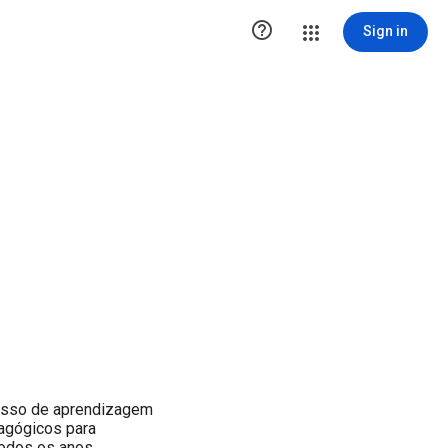

Sign in
esso de aprendizagem
agógicos para
odos os anos.