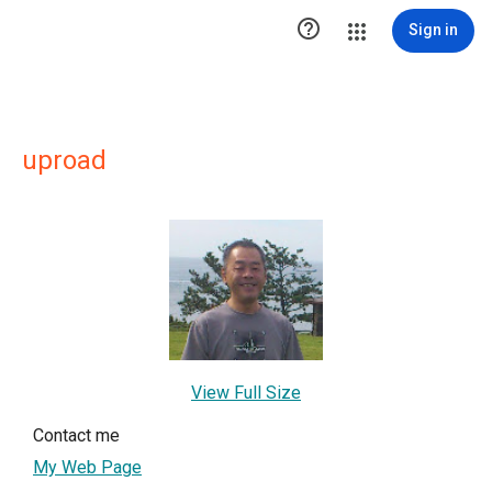

Sign in
uproad
View Full Size
Contact me
My Web Page