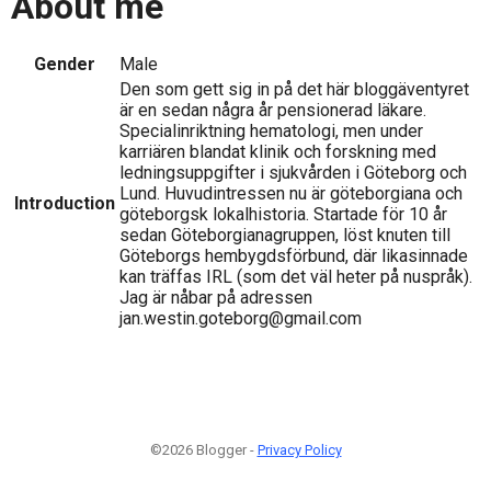
About me
Gender
Male
Den som gett sig in på det här bloggäventyret
är en sedan några år pensionerad läkare.
Specialinriktning hematologi, men under
karriären blandat klinik och forskning med
ledningsuppgifter i sjukvården i Göteborg och
Lund. Huvudintressen nu är göteborgiana och
Introduction
göteborgsk lokalhistoria. Startade för 10 år
sedan Göteborgianagruppen, löst knuten till
Göteborgs hembygdsförbund, där likasinnade
kan träffas IRL (som det väl heter på nuspråk).
Jag är nåbar på adressen
jan.westin.goteborg@gmail.com
©2026 Blogger -
Privacy Policy