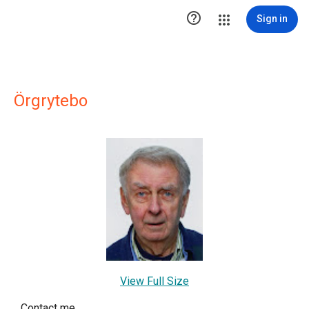

Sign in
Örgrytebo
View Full Size
Contact me