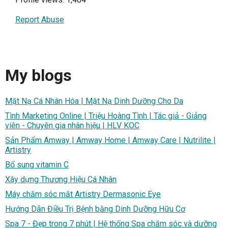
Report Abuse
My blogs
Mặt Nạ Cá Nhân Hóa | Mặt Nạ Dinh Dưỡng Cho Da
Tình Marketing Online | Triệu Hoàng Tình | Tác giả - Giảng
viên - Chuyên gia nhân hiệu | HLV KOC
Sản Phẩm Amway | Amway Home | Amway Care | Nutrilite |
Artistry
Bổ sung vitamin C
Xây dựng Thương Hiệu Cá Nhân
Máy chăm sóc mắt Artistry Dermasonic Eye
Hướng Dẫn Điều Trị Bệnh bằng Dinh Dưỡng Hữu Cơ
Spa 7 - Đẹp trong 7 phút | Hệ thống Spa chăm sóc và dưỡng