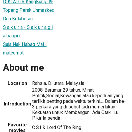
DIKTATOR KangKung...®
Topeng Perak Unmasked
Dun Kelaboran
S a k u r a - S a k u r a g i
albanjari
Saja Nak Habaq Mai...
matcomot
About me
Location
Rahsia, Di utara, Malaysia
2008-Berumur 29 tahun, Minat
Politik,Sosial,Kewangan atau keperluan yang
terfikir penting pada waktu terkini.... Dalam ke-
Introduction
3 perkara yang di sebut tadi memerlukan
Kekuatan untuk Membangun...Ada Otak...Lu
Pikir la sendiri
Favorite
C.S.I & Lord Of The Ring
movies