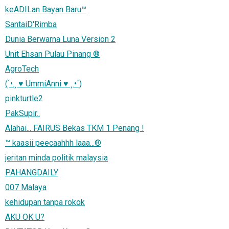
keADILan Bayan Baru™
SantaiD'Rimba
Dunia Berwarna Luna Version 2
Unit Ehsan Pulau Pinang ®
AgroTech
(`•.¸ ♥ UmmiAnni ♥ ¸.•´)
pinkturtle2
PakSupir..
Alahai... FAIRUS Bekas TKM 1 Penang !
™ kaasii peecaahhh laaa...®
jeritan minda politik malaysia
PAHANGDAILY
007 Malaya
kehidupan tanpa rokok
AKU OK U?