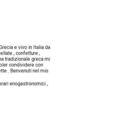
Grecia e vivo in Italia da
llate , confetture ,
ina tradizionale greca mi
voler condividere con
ette . Benvenuti nel mio
erari enogastronomici ,