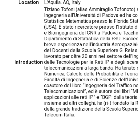
Location
L'Aquila, AQ, Italy
Tiziano Tofoni (alias Ammiraglio Tofonoto) s
Ingegneria all’Università di Padova ed ha co
Statistica Matematica presso la Florida Stat
(USA). È stato ricercatore presso l’Istituto 
e Bioingegneria del CNR a Padova e Teachin
Dipartimento di Statistica della FSU. Succ
breve esperienza nell’industria Aerospaziale
dei Docenti della Scuola Superiore G. Reiss
lavorato per oltre 20 anni nel settore dell’In
Introduction
delle Tecnologie per le Reti IP e degli scena
telecomunicazioni a larga banda. Ha tenuto c
Numerica, Calcolo delle Probabilità e Teori
Facoltà di Ingegneria e di Scienze dell’Univer
coautore del libro “Ingegneria del Traffico ne
Telecomunicazioni”, ed è autore dei libri “
applicazioni alle reti IP” e “BGP: dalla teoria
insieme ad altri colleghi, ha (ri-) fondato la
della grande tradizione della Scuola Superi
Telecom Italia.