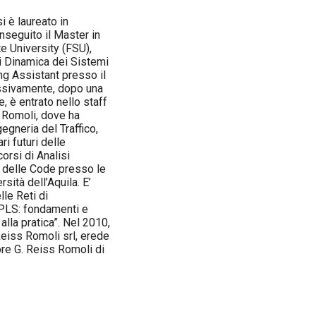
i è laureato in
nseguito il Master in
e University (FSU),
di Dinamica dei Sistemi
g Assistant presso il
essivamente, dopo una
, è entrato nello staff
 Romoli, dove ha
gegneria del Traffico,
ri futuri delle
orsi di Analisi
a delle Code presso le
sità dell’Aquila. E’
lle Reti di
MPLS: fondamenti e
 alla pratica”. Nel 2010,
 Reiss Romoli srl, erede
ore G. Reiss Romoli di