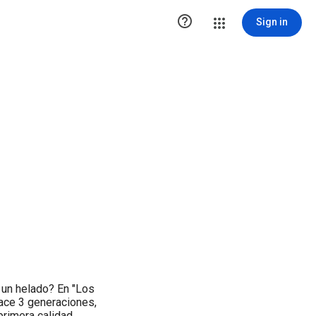

Sign in
e un helado? En "Los
ace 3 generaciones,
rimera calidad.