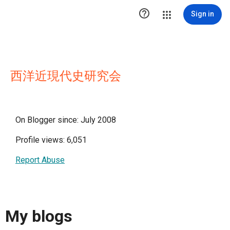

Sign in
西洋近現代史研究会
On Blogger since: July 2008
Profile views: 6,051
Report Abuse
My blogs