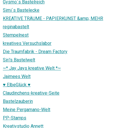
Gysmo`s Bastelreich
Simi´s Bastelecke
KREATIVE TRÄUME - PAPIERKUNST &amp; MEHR
reginabastelt
Stempelnest
kreatives Versuchslabor
Die Traumfabrik - Dream Factory
Siri's Bastelwelt
~* Jay Jays kreative Welt *~
Jaimees Welt
♥ ElbeGlück ♥
Claudinchens-kreative-Seite
Bastelzauberin
Meine Pergamano-Welt
PP-Stamps
Kreativstudio Annett