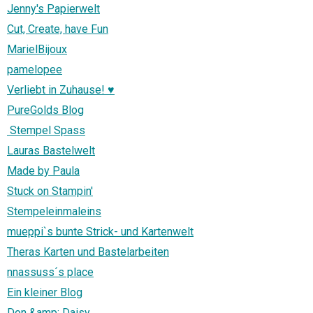
Jenny's Papierwelt
Cut, Create, have Fun
MarielBijoux
pamelopee
Verliebt in Zuhause! ♥
PureGolds Blog
Stempel Spass
Lauras Bastelwelt
Made by Paula
Stuck on Stampin'
Stempeleinmaleins
mueppi`s bunte Strick- und Kartenwelt
Theras Karten und Bastelarbeiten
nnassuss´s place
Ein kleiner Blog
Don &amp; Daisy