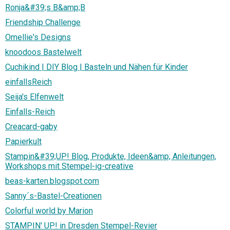
Ronja&#39;s B&amp;B
Friendship Challenge
Omellie's Designs
knoodoos Bastelwelt
Cuchikind | DIY Blog | Basteln und Nähen für Kinder
einfallsReich
Seija's Elfenwelt
Einfalls-Reich
Creacard-gaby
Papierkult
Stampin&#39;UP! Blog, Produkte, Ideen&amp; Anleitungen,
Workshops mit Stempel-ig-creative
beas-karten.blogspot.com
Sanny´s-Bastel-Creationen
Colorful world by Marion
STAMPIN' UP! in Dresden Stempel-Revier