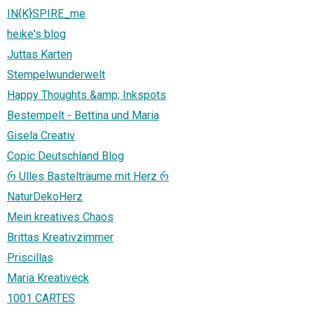
IN{K}SPIRE_me
heike's blog
Juttas Karten
Stempelwunderwelt
Happy Thoughts &amp; Inkspots
Bestempelt - Bettina und Maria
Gisela Creativ
Copic Deutschland Blog
რ Ulles Bastelträume mit Herz რ
NaturDekoHerz
Mein kreatives Chaos
Brittas Kreativzimmer
Priscillas
Maria Kreativeck
1001 CARTES