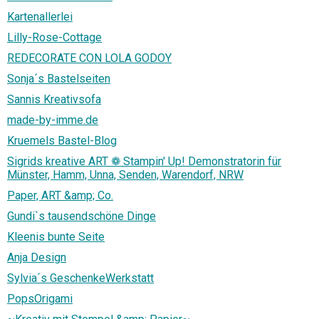
Kartenallerlei
Lilly-Rose-Cottage
REDECORATE CON LOLA GODOY
Sonja´s Bastelseiten
Sannis Kreativsofa
made-by-imme.de
Kruemels Bastel-Blog
Sigrids kreative ART ❁ Stampin' Up! Demonstratorin für
Münster, Hamm, Unna, Senden, Warendorf, NRW
Paper, ART &amp; Co.
Gundi`s tausendschöne Dinge
Kleenis bunte Seite
Anja Design
Sylvia´s GeschenkeWerkstatt
PopsOrigami