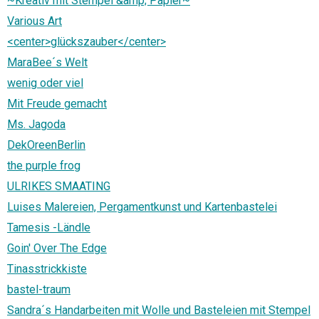
~Kreativ mit Stempel &amp; Papier~
Various Art
<center>glückszauber</center>
MaraBee´s Welt
wenig oder viel
Mit Freude gemacht
Ms. Jagoda
DekOreenBerlin
the purple frog
ULRIKES SMAATING
Luises Malereien, Pergamentkunst und Kartenbastelei
Tamesis -Ländle
Goin' Over The Edge
Tinasstrickkiste
bastel-traum
Sandra´s Handarbeiten mit Wolle und Basteleien mit Stempel