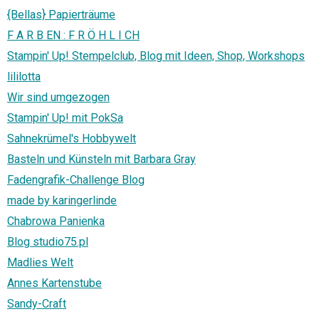
{Bellas} Papierträume
F A R B EN : F R Ö H L I CH
Stampin' Up! Stempelclub, Blog mit Ideen, Shop, Workshops
lililotta
Wir sind umgezogen
Stampin' Up! mit PokSa
Sahnekrümel's Hobbywelt
Basteln und Künsteln mit Barbara Gray
Fadengrafik-Challenge Blog
made by karingerlinde
Chabrowa Panienka
Blog studio75.pl
Madlies Welt
Annes Kartenstube
Sandy-Craft