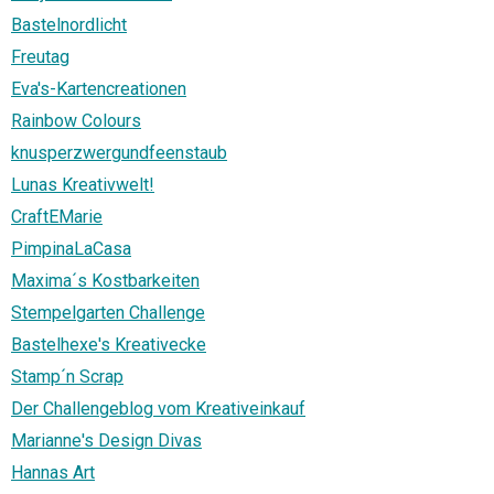
Bastelnordlicht
Freutag
Eva's-Kartencreationen
Rainbow Colours
knusperzwergundfeenstaub
Lunas Kreativwelt!
CraftEMarie
PimpinaLaCasa
Maxima´s Kostbarkeiten
Stempelgarten Challenge
Bastelhexe's Kreativecke
Stamp´n Scrap
Der Challengeblog vom Kreativeinkauf
Marianne's Design Divas
Hannas Art