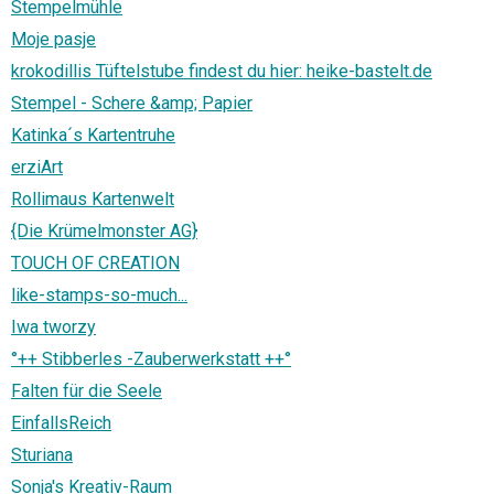
Stempelmühle
Moje pasje
krokodillis Tüftelstube findest du hier: heike-bastelt.de
Stempel - Schere &amp; Papier
Katinka´s Kartentruhe
erziArt
Rollimaus Kartenwelt
{Die Krümelmonster AG}
TOUCH OF CREATION
like-stamps-so-much...
Iwa tworzy
°++ Stibberles -Zauberwerkstatt ++°
Falten für die Seele
EinfallsReich
Sturiana
Sonja's Kreativ-Raum