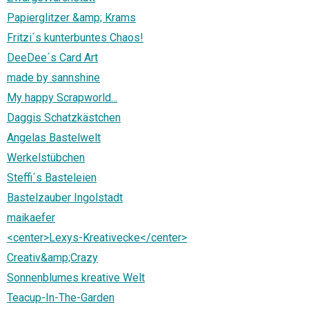
Papierglitzer &amp; Krams
Fritzi´s kunterbuntes Chaos!
DeeDee´s Card Art
made by sannshine
My happy Scrapworld...
Daggis Schatzkästchen
Angelas Bastelwelt
Werkelstübchen
Steffi´s Basteleien
Bastelzauber Ingolstadt
maikaefer
<center>Lexys-Kreativecke</center>
Creativ&amp;Crazy
Sonnenblumes kreative Welt
Teacup-In-The-Garden