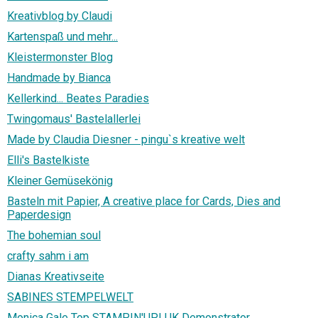
Kreativblog by Claudi
Kartenspaß und mehr...
Kleistermonster Blog
Handmade by Bianca
Kellerkind... Beates Paradies
Twingomaus' Bastelallerlei
Made by Claudia Diesner - pingu`s kreative welt
Elli's Bastelkiste
Kleiner Gemüsekönig
Basteln mit Papier, A creative place for Cards, Dies and
Paperdesign
The bohemian soul
crafty sahm i am
Dianas Kreativseite
SABINES STEMPELWELT
Monica Gale Top STAMPIN'UP! UK Demonstrator