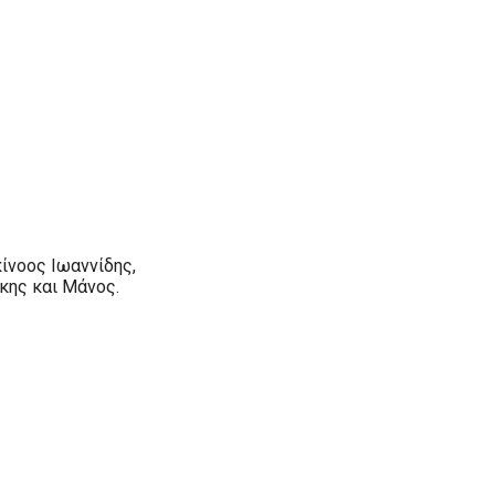
ίνοος Ιωαννίδης,
κης και Μάνος.