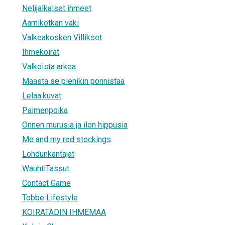
Nelijalkaiset ihmeet
Aarnikotkan väki
Valkeakosken Villikset
Ihmekoirat
Valkoista arkea
Maasta se pienikin ponnistaa
Lelaa.kuvat
Paimenpoika
Onnen murusia ja ilon hippusia
Me and my red stockings
Lohdunkantajat
WauhtiTassut
Contact Game
Tobbe Lifestyle
KOIRATÄDIN IHMEMAA