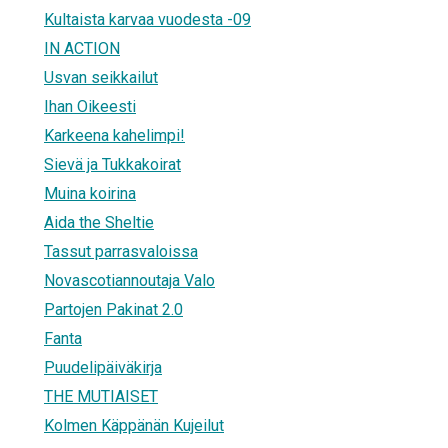
Kultaista karvaa vuodesta -09
IN ACTION
Usvan seikkailut
Ihan Oikeesti
Karkeena kahelimpi!
Sievä ja Tukkakoirat
Muina koirina
Aida the Sheltie
Tassut parrasvaloissa
Novascotiannoutaja Valo
Partojen Pakinat 2.0
Fanta
Puudelipäiväkirja
THE MUTIAISET
Kolmen Käppänän Kujeilut