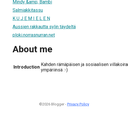
Mindy &amp; Bambi
Salmiakkitassu
K U J E M I E L E N
Aussien rakkautta sylin täydeltä
ploki.norrasnurran.net
About me
Kahden rämäpäisen ja sosiaalisen villakoir
Introduction
ympäriinsä :-)
©2026 Blogger -
Privacy Policy