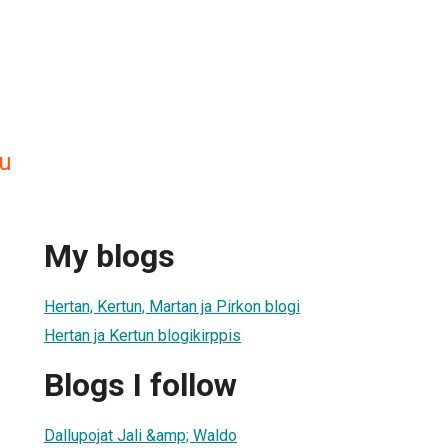
tu
My blogs
Hertan, Kertun, Martan ja Pirkon blogi
Hertan ja Kertun blogikirppis
Blogs I follow
Dallupojat Jali &amp; Waldo