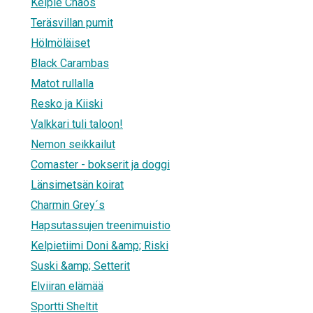
Kelpie Chaos
Teräsvillan pumit
Hölmöläiset
Black Carambas
Matot rullalla
Resko ja Kiiski
Valkkari tuli taloon!
Nemon seikkailut
Comaster - bokserit ja doggi
Länsimetsän koirat
Charmin Grey´s
Hapsutassujen treenimuistio
Kelpietiimi Doni &amp; Riski
Suski &amp; Setterit
Elviiran elämää
Sportti Sheltit