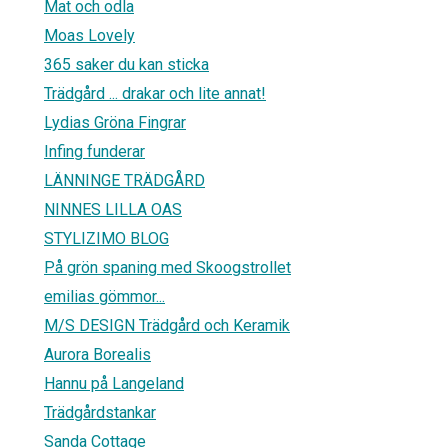
Mat och odla
Moas Lovely
365 saker du kan sticka
Trädgård ... drakar och lite annat!
Lydias Gröna Fingrar
Infing funderar
LÄNNINGE TRÄDGÅRD
NINNES LILLA OAS
STYLIZIMO BLOG
På grön spaning med Skoogstrollet
emilias gömmor...
M/S DESIGN Trädgård och Keramik
Aurora Borealis
Hannu på Langeland
Trädgårdstankar
Sanda Cottage