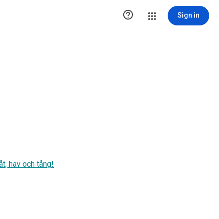

Sign in
åt, hav och tång!