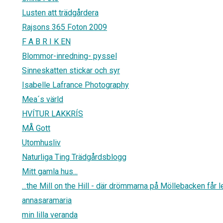
Lusten att trädgårdera
Rajsons 365 Foton 2009
F A B R I K EN
Blommor-inredning- pyssel
Sinneskatten stickar och syr
Isabelle Lafrance Photography
Mea´s värld
HVÍTUR LAKKRÍS
MÅ Gott
Utomhusliv
Naturliga Ting Trädgårdsblogg
Mitt gamla hus...
...the Mill on the Hill - där drömmarna på Möllebacken får le
annasaramaria
min lilla veranda