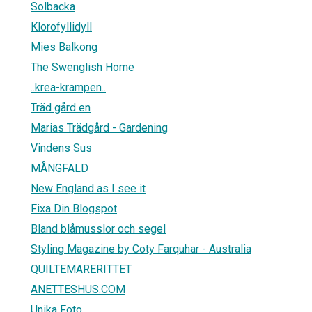
Solbacka
Klorofyllidyll
Mies Balkong
The Swenglish Home
..krea-krampen..
Träd gård en
Marias Trädgård - Gardening
Vindens Sus
MÅNGFALD
New England as I see it
Fixa Din Blogspot
Bland blåmusslor och segel
Styling Magazine by Coty Farquhar - Australia
QUILTEMARERITTET
ANETTESHUS.COM
Unika Foto