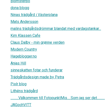
Blomsterbo
dona blogg
Ninas trädgård i Västerplana
Mats Andersson
malins trädgårdsdrömmar blandat med vardagstankar...
Kim Klassen Cafe
Claus Dalby - min grønne verden
Modern Country
Hageblogger.no
Anjas Hill
sinneskatten fotar och funderar
Trädgårdsdesign made by Petra
Pixlr blog
Lithéns trädgård
...........Välkommen till FotopunktMis.....Som jag ser det...........
JAGochVITT