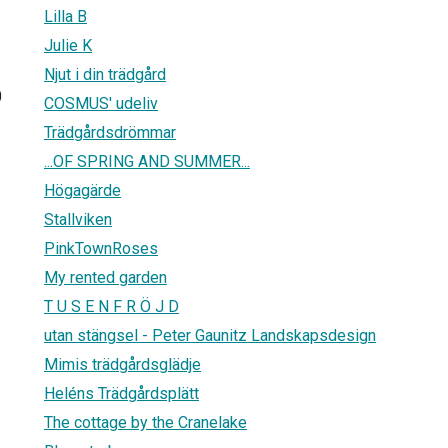
Lilla B
Julie K
Njut i din trädgård
0
COSMUS' udeliv
Trädgårdsdrömmar
...OF SPRING AND SUMMER...
Högagärde
Stallviken
PinkTownRoses
My rented garden
T U S E N F R Ö J D
utan stängsel - Peter Gaunitz Landskapsdesign
Mimis trädgårdsglädje
Heléns Trädgårdsplätt
The cottage by the Cranelake