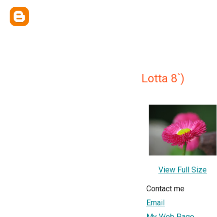
Lotta 8`)
View Full Size
Contact me
Email
My Web Page