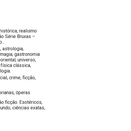
istórica, realismo
ção Série Bruxas –
...
, astrologia,
, magia, gastronomia
oriental, universo,
física clássica,
logia.
ial, crime, ficção,
orianas, óperas.
o ficção. Esotéricos,
Mundo, ciências exatas,