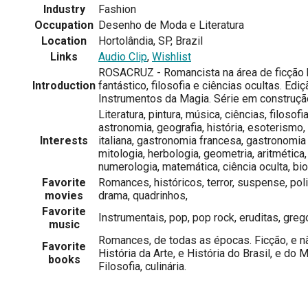
Industry
Fashion
Occupation
Desenho de Moda e Literatura
Location
Hortolândia, SP, Brazil
Links
Audio Clip
,
Wishlist
ROSACRUZ - Romancista na área de ficção h
Introduction
fantástico, filosofia e ciências ocultas. Edi
Instrumentos da Magia. Série em construção
Literatura, pintura, música, ciências, filosofia
astronomia, geografia, história, esoterismo
Interests
italiana, gastronomia francesa, gastronomia 
mitologia, herbologia, geometria, aritmética, 
numerologia, matemática, ciência oculta, bio
Favorite
Romances, históricos, terror, suspense, polic
movies
drama, quadrinhos,
Favorite
Instrumentais, pop, pop rock, eruditas, greg
music
Romances, de todas as épocas. Ficção, e nã
Favorite
História da Arte, e História do Brasil, e do 
books
Filosofia, culinária.