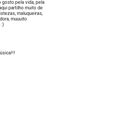
gosto pela vida, pela
 aqui partilho muito de
ristezas, maluqueiras,
dora, muuuito
:)
úsica!!!