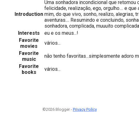
Uma sonhadora incondicional que retomou o 
felicidade, realização, ego, orgulho.... e que
Introduction
mim, do que vivo, sonho, realizo, alegrias, t
aventuras.... Resumindo e concluindo, sonha
sonhadora, complicada, muuuito complicada 
Interests
eu e os meus...!
Favorite
vários...
movies
Favorite
não tenho favoritas...simplesmente adoro m
music
Favorite
vários...
books
©2026 Blogger -
Privacy Policy