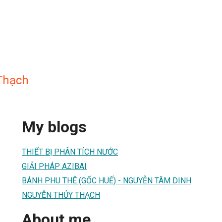
Thạch
My blogs
THIẾT BỊ PHÂN TÍCH NƯỚC
GIẢI PHÁP AZIBAI
BÁNH PHU THÊ (GỐC HUẾ) - NGUYỄN TÂM DINH
NGUYỄN THỦY THẠCH
About me