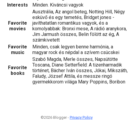
Interests
Minden. Kiváncsi vagyok
Ausztrália, Az angol beteg, Notting Hill, Négy
esküvő és egy temetés, Bridget jones -
Favorite
javíthatatlan romantikus vagyok, és a
movies
komolyabbak: Bronxi mese, A rádió aranykora,
Jim Jarmush összes, Belin fölött az ég, A
számkivetett
Favorite
Minden, csak legyen benne harmónia, a
music
magyar rock és népdal a szívem csücskei
Szabó Magda, Merle összes, Napsütötte
Toscana, Diane Setterfield: A tizenharmadik
Favorite
történet, Bächer Iván összes, Jókai, Mikszáth,
books
Faludy, József Attila, és messze ringó
gyermekkorom világa Mary Poppins, Boribon
©2026 Blogger -
Privacy Policy