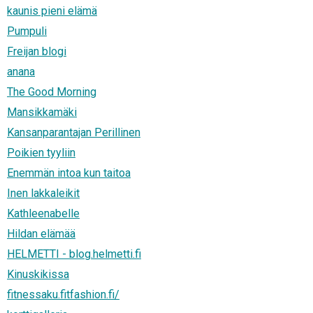
kaunis pieni elämä
Pumpuli
Freijan blogi
anana
The Good Morning
Mansikkamäki
Kansanparantajan Perillinen
Poikien tyyliin
Enemmän intoa kun taitoa
Inen lakkaleikit
Kathleenabelle
Hildan elämää
HELMETTI - blog.helmetti.fi
Kinuskikissa
fitnessaku.fitfashion.fi/