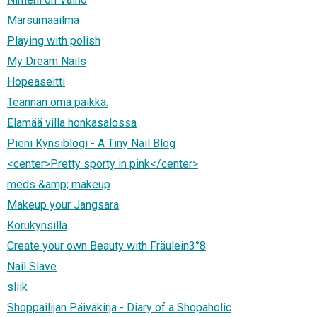
Marsumaailma
Playing with polish
My Dream Nails
Hopeaseitti
Teannan oma paikka.
Elämää villa honkasalossa
Pieni Kynsiblogi - A Tiny Nail Blog
<center>Pretty sporty in pink</center>
meds &amp; makeup
Makeup your Jangsara
Korukynsillä
Create your own Beauty with Fräulein3°8
Nail Slave
sliik
Shoppailijan Päiväkirja - Diary of a Shopaholic