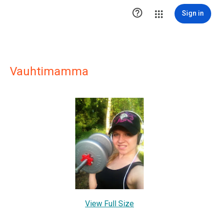

Sign in
Vauhtimamma
View Full Size