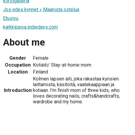
korttigalleria
Jos edes kynnet » Maanista ostelua
Etusivu
karkkipaiva.indiedays.com
About me
Gender
Female
Occupation
Kotiäiti/ Stay-at-home mom
Location
Finland
Kolmen lapsen äiti, joka rakastaa kynsien
laittamista, käsitöitä, vaatekaappiaan ja
Introduction
kotiaan. I'm finish mom of three kids, who
loves decorating nails, crafts&handcrafts,
wardrobe and my home.