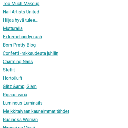
Too Much Makeup
Nail Artists United
Hiljaa hyvä tulee...
Mutturalla
Extremehandycrash
Born Pretty Blog
Confetti -rakkaudesta juhliin
Charming Nails
Steffit
Hortoilu.fi
Glitz &amp; Glam
Ripaus väriä
Luminous Luminails
Meikkitaivaan kauneimmat tähdet
Business Woman
Nimeni on Väinö