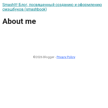
SmashIt! Блог, посвященный созданию и оформлению
смэшбуков (smashbook)
About me
©2026 Blogger -
Privacy Policy