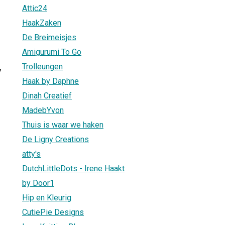
Attic24
HaakZaken
De Breimeisjes
Amigurumi To Go
Trolleungen
7
Haak by Daphne
Dinah Creatief
MadebYvon
Thuis is waar we haken
De Ligny Creations
atty's
DutchLittleDots - Irene Haakt
by Door1
Hip en Kleurig
CutiePie Designs