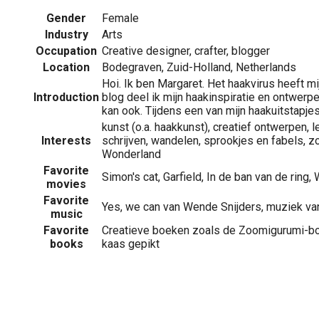
Gender
Female
Industry
Arts
Occupation
Creative designer, crafter, blogger
Location
Bodegraven, Zuid-Holland, Netherlands
Hoi. Ik ben Margaret. Het haakvirus heeft mi
Introduction
blog deel ik mijn haakinspiratie en ontwer
kan ook. Tijdens een van mijn haakuitstapje
kunst (o.a. haakkunst), creatief ontwerpen, l
Interests
schrijven, wandelen, sprookjes en fabels, zo
Wonderland
Favorite
Simon's cat, Garfield, In de ban van de ring, 
movies
Favorite
Yes, we can van Wende Snijders, muziek van
music
Favorite
Creatieve boeken zoals de Zoomigurumi-bo
books
kaas gepikt