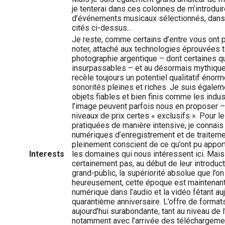
je tenterai dans ces colonnes de m’introduir
d’événements musicaux sélectionnés, dans t
cités ci-dessus…
Je reste, comme certains d’entre vous ont p
noter, attaché aux technologies éprouvées t
photographie argentique – dont certaines q
insurpassables – et au désormais mythique
recèle toujours un potentiel qualitatif énor
sonorités pleines et riches. Je suis égaleme
objets fiables et bien finis comme les indus
l’image peuvent parfois nous en proposer 
niveaux de prix certes « exclusifs ». Pour l
pratiquées de manière intensive, je connais
numériques d’enregistrement et de traitemen
pleinement conscient de ce qu’ont pu appo
Interests
les domaines qui nous intéressent ici. Mais
certainement pas, au début de leur introduc
grand-public, la supériorité absolue que l’on 
heureusement, cette époque est maintenant r
numérique dans l’audio et la vidéo fêtant au
quarantième anniversaire. L’offre de format
aujourd’hui surabondante, tant au niveau de 
notamment avec l’arrivée des téléchargemen