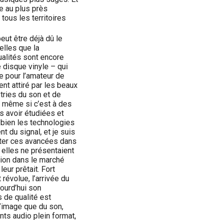
e au plus près
ous les territoires
eut être déjà dû le
elles que la
ualités sont encore
 disque vinyle – qui
me pour l’amateur de
nt attiré par les beaux
tries du son et de
– même si c’est à des
es avoir étudiées et
 bien les technologies
t du signal, et je suis
rter ces avancées dans
 elles ne présentaient
tion dans le marché
leur prêtait. Fort
évolue, l’arrivée du
jourd’hui son
s de qualité est
l’image que du son,
ts audio plein format,