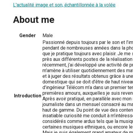
L'actualité image et son, échantillonnée à la volée
About me
Gender
Male
Passionné depuis toujours par le son et l’im
pendant de nombreuses années dans la pho
que je pratique toujours avec plaisir. Je me
près aux différents postes de la réalisatio
récemment, j’ai développé une activité de p
m’amène à utiliser quotidiennement des mat
et à juger des résultats obtenus grâce à une 
domestique qui se doit d’être de haut nivea
d’ingénieur Télécom m’a dans un premier t
premières amours, auxquelles je suis revenu
Introduction
Après avoir pratiqué, en parallèle avec mon 
journaliste dans un mensuel consacré au mat
haut de gamme. Du point de vue des conte
insatiable curiosité me conduit à m’intére
considérés comme ardus tels que la musiq
certaines musiques ethniques, ou encore le 
Mais je suis également grand amateur de m