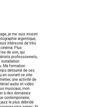
age, je me suis investi
tographie argentique,
 suis intéressé de très
n cinéma. Plus
rise de son, qui
ériels professionnels,
installation
u. Ma formation
emps détourné de ces
 en ouvrant ce site.
métier, une activité de
ériel audio et vidéo
nus musicaux, mon
sser à des domaines
ue contemporaine,
jazz le plus débridé.
usiques plus sages. Et