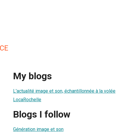
RCE
My blogs
L'actualité image et son, échantillonnée à la volée
LocaRochelle
Blogs I follow
Génération image et son