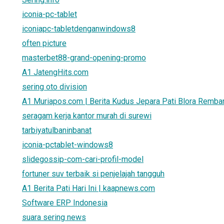
iconia-pc-tablet
iconiapc-tabletdenganwindows8
often picture
masterbet88-grand-opening-promo
A1 JatengHits.com
sering oto division
A1 Muriapos.com | Berita Kudus Jepara Pati Blora Remba
seragam kerja kantor murah di surewi
tarbiyatulbaninbanat
iconia-pctablet-windows8
slidegossip-com-cari-profil-model
fortuner suv terbaik si penjelajah tangguh
A1 Berita Pati Hari Ini | kaapnews.com
Software ERP Indonesia
suara sering news