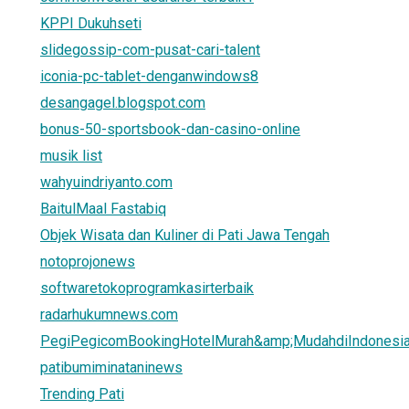
KPPI Dukuhseti
slidegossip-com-pusat-cari-talent
iconia-pc-tablet-denganwindows8
desangagel.blogspot.com
bonus-50-sportsbook-dan-casino-online
musik list
wahyuindriyanto.com
BaitulMaal Fastabiq
Objek Wisata dan Kuliner di Pati Jawa Tengah
notoprojonews
softwaretokoprogramkasirterbaik
radarhukumnews.com
PegiPegicomBookingHotelMurah&amp;MudahdiIndonesi
patibumiminataninews
Trending Pati