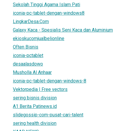
Sekolah Tinggi Agama Islam Pati
iconia-pc-tablet-dengan-windows8
LingkarDesa.Com
Galaxy Kaca - Spesialis Seni Kaca dan Aluminium
ekioskucomjualbelionline
Often Bisnis
iconia-pctablet
desaalasdowo
Musholla Al Anhaar
iconia-pc-tablet-dengan-windows-8
Vektorpedia | Free vectors
sering bisnis division
A1 Berita Patinews.id
slidegossip-com-pusat-cari-talent
sering health division