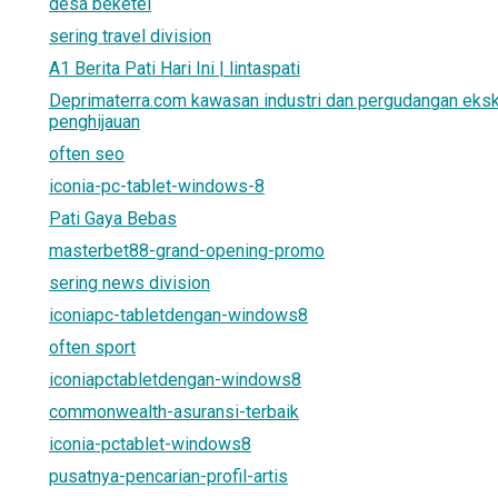
desa beketel
sering travel division
A1 Berita Pati Hari Ini | lintaspati
Deprimaterra.com kawasan industri dan pergudangan eksk
penghijauan
often seo
iconia-pc-tablet-windows-8
Pati Gaya Bebas
masterbet88-grand-opening-promo
sering news division
iconiapc-tabletdengan-windows8
often sport
iconiapctabletdengan-windows8
commonwealth-asuransi-terbaik
iconia-pctablet-windows8
pusatnya-pencarian-profil-artis