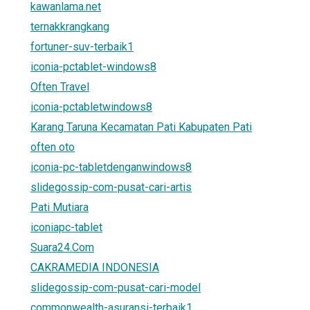
kawanlama.net
ternakkrangkang
fortuner-suv-terbaik1
iconia-pctablet-windows8
Often Travel
iconia-pctabletwindows8
Karang Taruna Kecamatan Pati Kabupaten Pati
often oto
iconia-pc-tabletdenganwindows8
slidegossip-com-pusat-cari-artis
Pati Mutiara
iconiapc-tablet
Suara24.Com
CAKRAMEDIA INDONESIA
slidegossip-com-pusat-cari-model
commonwealth-asuransi-terbaik1