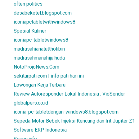
often politics
desabeketel.blogspot.com
iconiapctabletwithwindows8
Spesial Kuliner
iconiapc-tabletwindows8
madrasahianatuttholibin
madrasahmanahijulhuda
NotoProjoNews.Com
sekitarpati.com | info pati hari ini
Lowongan Kerja Terbaru
Review Autoresponder Lokal Indonesia : VioSender
globalpers.co.id
iconia-pc-tabletdengan-windows8.blogspot.com
Sepeda Motor Bebek Injeksi Kencang dan Irit Jupiter Z1
Software ERP Indonesia
Sering.info