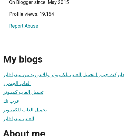
On Blogger since: May 2015
Profile views: 19,164
Report Abuse
My blogs
دايركت جيمز | تحميل العاب للكمبيوتر وللاندوريد من ميديا فاير
العاب الجيمرز
تحميل العاب كمبيوتر
عرب تك
تحميل العاب للكمبيوتر
العاب ميديا فاير
About me