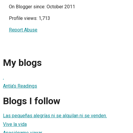
On Blogger since: October 2011
Profile views: 1,713
Report Abuse
My blogs
.
Antía's Readings
Blogs I follow
Las pequeñas alegrías ni se alquilan ni se venden.
Vive la vida
Apasióname viaxar