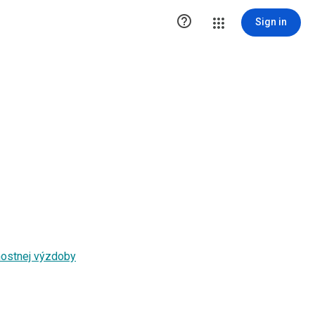

Sign in
nostnej výzdoby