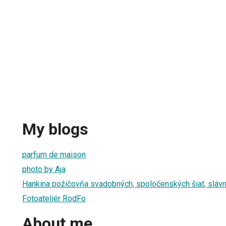
My blogs
parfum de maison
photo by Aja
Hankina požičovňa svadobných, spoločenských šiat, sláv
Fotoateliér RodFo
About me