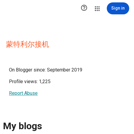

Sign in
蒙特利尔接机
On Blogger since: September 2019
Profile views: 1,225
Report Abuse
My blogs