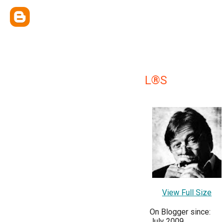
L®S
View Full Size
On Blogger since:
July 2009