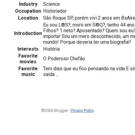
Industry
Science
Occupation
Historiador
Location
São Roque SP, porém vivi 2 anos em BsAire
Eu sou L®S?, moro em S®Q?, tenho 44 ano
Filhos? 1 neto? Aposentado? Quem sou eu
Introduction
importa! Sou um mero desconhecido, um m
mundo! Porque deveria ter uma biografia?
Interests
História
Favorite
O Poderoso Chefão
movies
Favorite
Tem dias que eu fico pensando na vida E s
music
saida ...
©2026 Blogger -
Privacy Policy