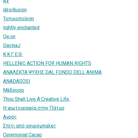
Αχ
désillusion
Τοπικοποίηση
lightly enchanted
Qe.on
DavinaJ
Κ.Κ.Γ.Ε.Θ.
HELLENIC ACTION FOR HUMAN RIGHTS
ΑΝΑΛΕΚΤΑ ΨΥΧΗΣ DAL FONDO DELL ANIMA
ANADASOSI
Μέδουσα
Thou Shall Live A Creative Life.
Η φωτογραφία στην Πάτμο
Αγρός
Σπίτι από αχυρόμπαλες
Ceremonial Cacao