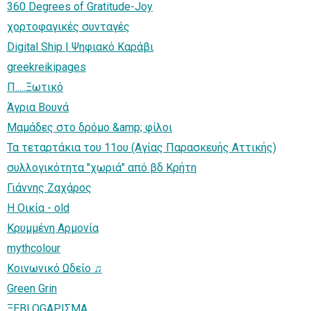
360 Degrees of Gratitude-Joy
χορτοφαγικές συνταγές
Digital Ship | Ψηφιακό Καράβι
greekreikipages
Π.....Ξωτικό
Άγρια Βουνά
Μαμάδες στο δρόμο &amp; φίλοι
Τα τεταρτάκια του 11ου (Αγίας Παρασκευής Αττικής)
συλλογικότητα "χωριά" από βδ Κρήτη
Γιάννης Ζαχάρος
H Οικία - old
Κρυμμένη Αρμονία
mythcolour
Κοινωνικό Ωδείο ♫
Green Grin
ΞΕBLOGΑΡΙΣΜΑ