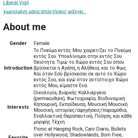
Liberal Vigil
χωρισμένη μάνα απαντήσεις ψάχνει...
About me
Gender
Female
Το Πνεύμα εντός Μου χαιρετίζει το Πνεύμα
εντός Σου. Υποκλίνομαι στην εντός Σου
Θειότητα. Τιμώ το Χώρο εντός Σου όπου
Introduction
βρίσκεται η Αγάπη, η Αλήθεια, και το Φως.
Και όταν Εσύ βρίσκεσαι σε αυτό το Χώρο
εντός Σου, και εγώ στον αντίστοιχο Χώρο
εντός Μου, είμαστε Ενα.
Οικολογία, Διαρκής Καλλιέργεια
(permaculture), Φωτογραφία, Βιοδυναμική
Κηπουρική, Εκπαίδευση, Μουσική Μουσική
Interests
Μουσική, ιστορίες/αφηγήσεις/παραμύθια,
Εναλλακτική Θεραπευτική, Ποίηση, και κάθε
μορφής Τέχνη
Picnic at Hanging Rock, Caro Diario, Bullets
over Hollywood, Shadowlands, Born Free,
Favorite