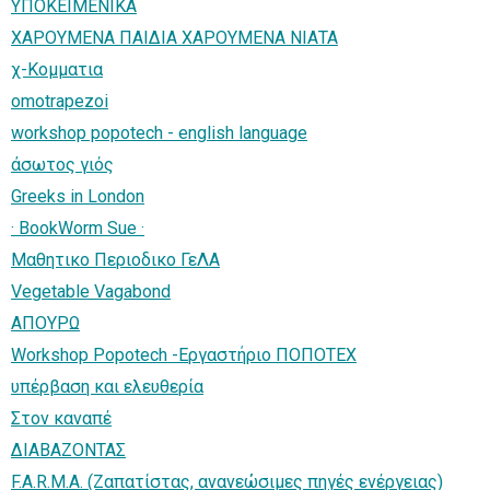
ΥΠΟΚΕΙΜΕΝΙΚΑ
ΧΑΡΟΥΜΕΝΑ ΠΑΙΔΙΑ ΧΑΡΟΥΜΕΝΑ ΝΙΑΤΑ
χ-Κομματια
omotrapezoi
workshop popotech - english language
άσωτος γιός
Greeks in London
· BookWorm Sue ·
Μαθητικο Περιοδικο ΓεΛΑ
Vegetable Vagabond
ΑΠΟΥΡΩ
Workshop Popotech -Εργαστήριο ΠΟΠΟΤΕΧ
υπέρβαση και ελευθερία
Στον καναπέ
ΔΙΑΒΑΖΟΝΤΑΣ
F.A.R.M.A. (Ζαπατίστας, ανανεώσιμες πηγές ενέργειας)