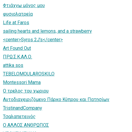
Φτιάχνω μόνος μου
φυσιολατρεία
Life at Faros
sailing hearts and lemons, and a strawberry
<center>Syros 2J's</center>
Art Found Out
ΠΡΩ.Σ.Κ.ΑΛ.Ο.
attika sos
TEBELOMOULAROSKILO
Montessori Mama
Ο τρελος του χωριου
Αυτοδιαχειριζόμενο Πάρκο Κύπρου και Πατησίων
TristinandCompany
Τσαλαπετεινός
O AΛΛΟΣ ΑΝΘΡΩΠΟΣ