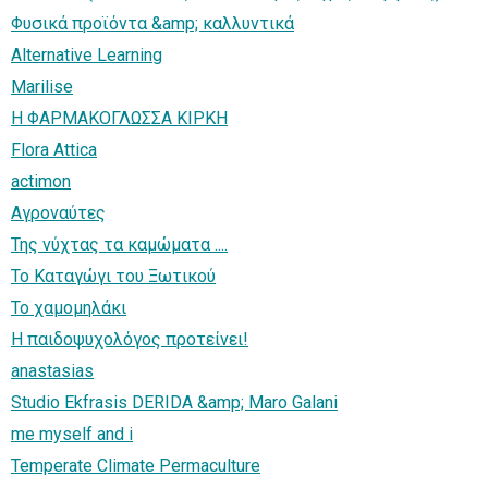
Φυσικά προϊόντα &amp; καλλυντικά
Alternative Learning
Marilise
Η ΦΑΡΜΑΚΟΓΛΩΣΣΑ ΚΙΡΚΗ
Flora Attica
actimon
Αγροναύτες
Της νύχτας τα καμώματα ....
Το Καταγώγι του Ξωτικού
Το χαμομηλάκι
Η παιδοψυχολόγος προτείνει!
anastasias
Studio Ekfrasis DERIDA &amp; Maro Galani
me myself and i
Temperate Climate Permaculture