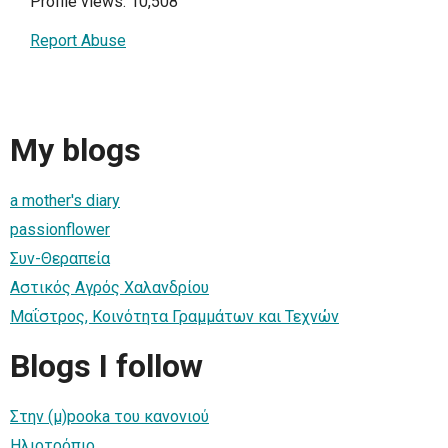
Profile views: 10,508
Report Abuse
My blogs
a mother's diary
passionflower
Συν-Θεραπεία
Αστικός Αγρός Χαλανδρίου
Μαΐστρος, Κοινότητα Γραμμάτων και Τεχνών
Blogs I follow
Στην (μ)pooka του κανονιού
Ηλιοτρόπιο