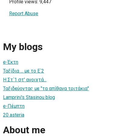
Profile views: 9,447
Report Abuse
My blogs
e-Έκτη
Ταξίδια ... με το Ε΄2
Η Στ΄1 στ' ανοιχτά...
Ταξιδεύοντας με "τα απίθανα τριτάκια"
Lamprini's Stasinou blog
e-Πέμπτη
20 asteria
About me