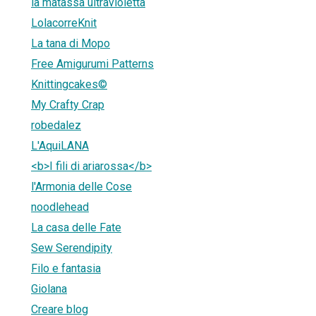
la matassa ultravioletta
LolacorreKnit
La tana di Mopo
Free Amigurumi Patterns
Knittingcakes©
My Crafty Crap
robedalez
L'AquiLANA
<b>I fili di ariarossa</b>
l'Armonia delle Cose
noodlehead
La casa delle Fate
Sew Serendipity
Filo e fantasia
Giolana
Creare blog