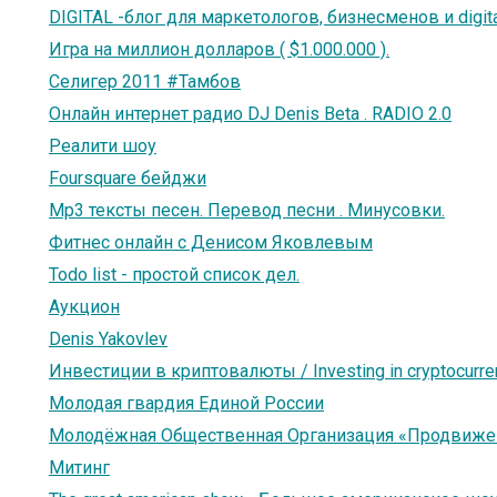
DIGITAL -блог для маркетологов, бизнесменов и digi
Игра на миллион долларов ( $1.000.000 ).
Селигер 2011 #Тамбов
Онлайн интернет радио DJ Denis Beta . RADIO 2.0
Реалити шоу
Foursquare бейджи
Mp3 тексты песен. Перевод песни . Минусовки.
Фитнес онлайн с Денисом Яковлевым
Todo list - простой список дел.
Аукцион
Denis Yakovlev
Инвестиции в криптовалюты / Investing in cryptocurre
Молодая гвардия Единой России
Молодёжная Общественная Организация «Продвиже
Митинг