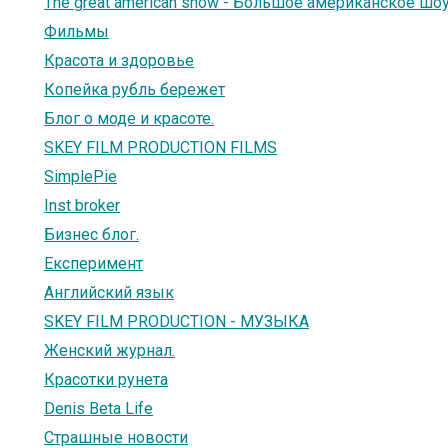
The great american show - Большое американское шо
Фильмы
Красота и здоровье
Копейка рубль бережет
Блог о моде и красоте.
SKEY FILM PRODUCTION FILMS
SimplePie
Inst broker
Бизнес блог.
Експеримент
Английский язык
SKEY FILM PRODUCTION - МУЗЫКА
Женский журнал.
Красотки рунета
Denis Beta Life
Страшные новости