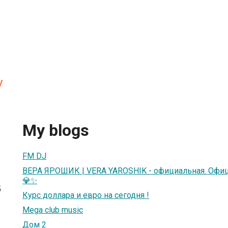
v
My blogs
FM DJ
ВЕРА ЯРОШИК | VERA YAROSHIK - официальная. Офиц
💎✨
5
Курс доллара и евро на сегодня !
Мega club music
Дом 2