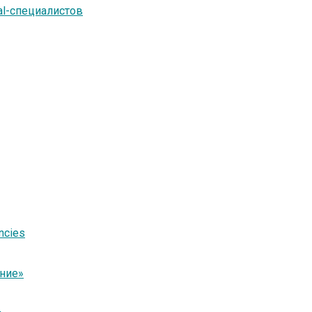
tal-специалистов
ncies
ние»