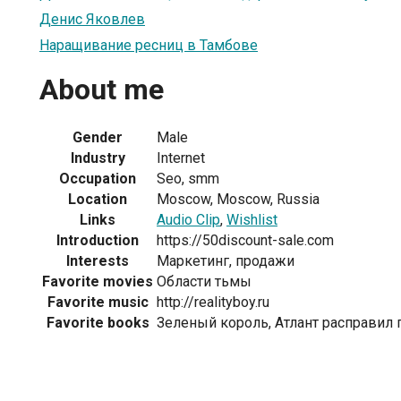
Денис Яковлев
Наращивание ресниц в Тамбове
About me
Gender
Male
Industry
Internet
Occupation
Seo, smm
Location
Moscow, Moscow, Russia
Links
Audio Clip
,
Wishlist
Introduction
https://50discount-sale.com
Interests
Маркетинг, продажи
Favorite movies
Области тьмы
Favorite music
http://realityboy.ru
Favorite books
Зеленый король, Атлант расправил 