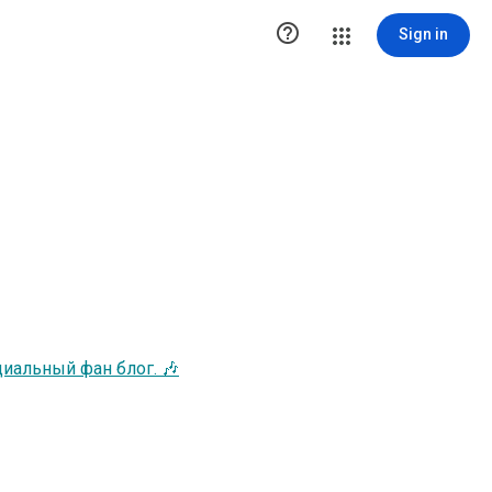

Sign in
иальный фан блог. 🎶