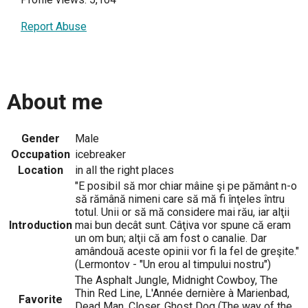
Report Abuse
About me
Gender
Male
Occupation
icebreaker
Location
in all the right places
"E posibil să mor chiar mâine şi pe pământ n-o
să rămână nimeni care să mă fi înţeles întru
totul. Unii or să mă considere mai rău, iar alţii
Introduction
mai bun decât sunt. Câţiva vor spune că eram
un om bun; alţii că am fost o canalie. Dar
amândouă aceste opinii vor fi la fel de greşite."
(Lermontov - "Un erou al timpului nostru")
The Asphalt Jungle, Midnight Cowboy, The
Thin Red Line, L'Année dernière à Marienbad,
Favorite
Dead Man, Closer, Ghost Dog (The way of the