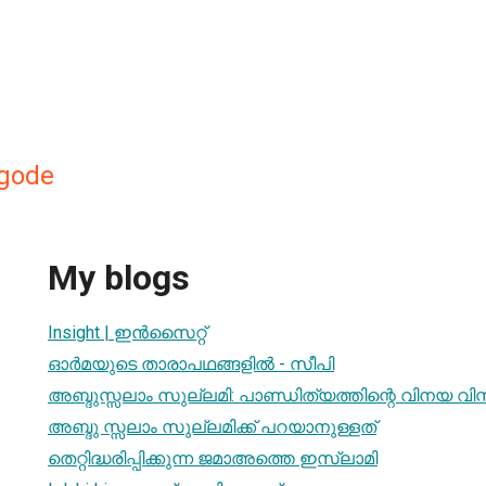
ngode
My blogs
Insight | ഇൻസൈറ്റ്
ഓർമയുടെ താരാപഥങ്ങളിൽ - സീപി
അബ്ദുസ്സലാം സുല്ലമി: പാണ്ഡിത്യത്തിന്റെ വിനയ വിസ
അബ്ദു സ്സലാം സുല്ലമിക്ക് പറയാനുള്ളത്
തെറ്റിദ്ധരിപ്പിക്കുന്ന ജമാ‌അത്തെ ഇസ്‌ലാമി