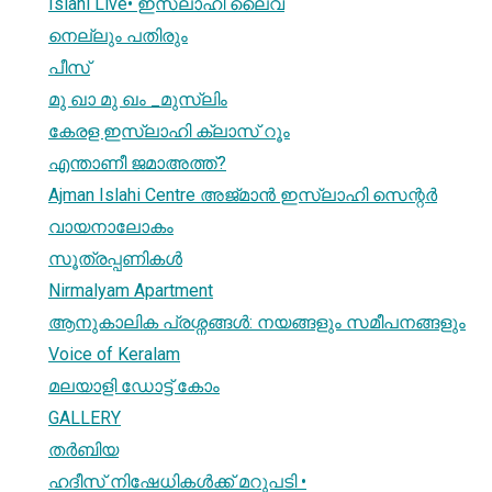
Islahi Live• ഇസ്‌ലാഹി ലൈവ്
നെല്ലും പതിരും
പീസ്
മു ഖാ മു ഖം _മുസ്‌ലിം
കേരള ഇസ്‌ലാഹി ക്ലാസ് റൂം
എന്താണീ ജമാ‌അത്ത്?
1
Ajman Islahi Centre അജ്‌മാന്‍ ഇസ്‌ലാഹി സെന്റര്‍
വായനാലോകം
സൂത്രപ്പണികൾ
Nirmalyam Apartment
ആനുകാലിക പ്രശ്നങ്ങൾ: നയങ്ങളും സമീപനങ്ങളും
Voice of Keralam
മലയാളി ഡോട്ട് കോം
GALLERY
തര്‍ബിയ
ഹദീസ് നിഷേധികൾക്ക് മറുപടി •