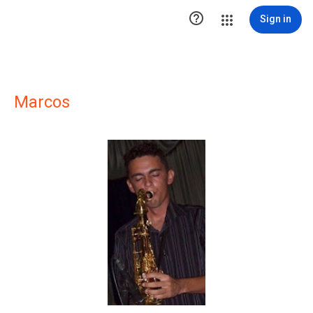

Sign in
Marcos