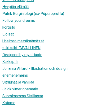
Hyypiön elämää
Patrik Borgin blogi (ex-Pöperöproffa)
Follow your dreams
kortisto
Eloisat
Unelmaa metsästämässä
tuiki tuiki...TAVALLINEN
Designed by royal-tuote
Kukkapilli
Johanna Ahlard - Illustration och design
enemenemeins
Sitruunaa ja vaniljaa
Jalokivimerioperaatio
Suomimamma Sisiliassa
Kotomo