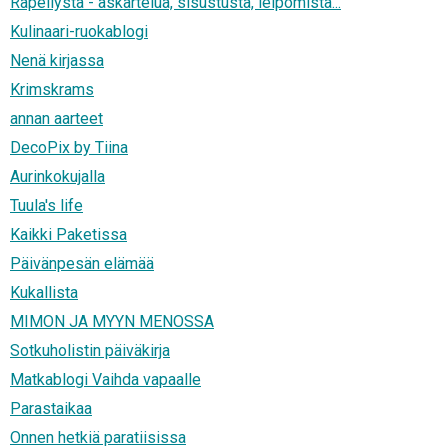
Räpellystä - askartelua, sisustusta, leipomista...
Kulinaari-ruokablogi
Nenä kirjassa
Krimskrams
annan aarteet
DecoPix by Tiina
Aurinkokujalla
Tuula's life
Kaikki Paketissa
Päivänpesän elämää
Kukallista
MIMON JA MYYN MENOSSA
Sotkuholistin päiväkirja
Matkablogi Vaihda vapaalle
Parastaikaa
Onnen hetkiä paratiisissa