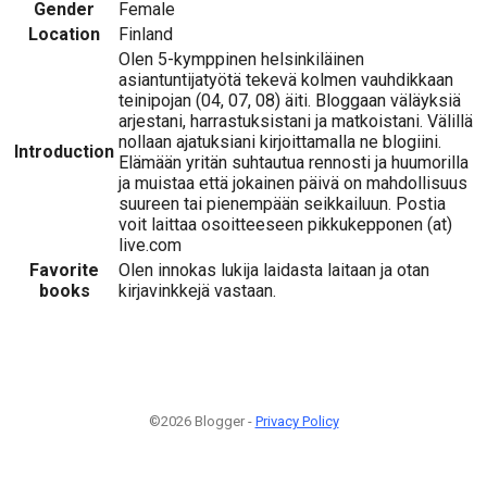
Gender
Female
Location
Finland
Olen 5-kymppinen helsinkiläinen
asiantuntijatyötä tekevä kolmen vauhdikkaan
teinipojan (04, 07, 08) äiti. Bloggaan väläyksiä
arjestani, harrastuksistani ja matkoistani. Välillä
nollaan ajatuksiani kirjoittamalla ne blogiini.
Introduction
Elämään yritän suhtautua rennosti ja huumorilla
ja muistaa että jokainen päivä on mahdollisuus
suureen tai pienempään seikkailuun. Postia
voit laittaa osoitteeseen pikkukepponen (at)
live.com
Favorite
Olen innokas lukija laidasta laitaan ja otan
books
kirjavinkkejä vastaan.
©2026 Blogger -
Privacy Policy