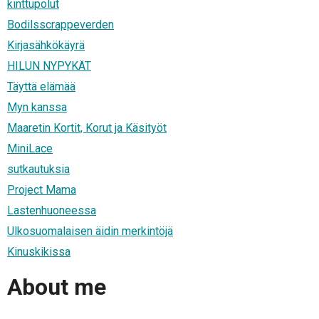
kinttupolut
Bodilsscrappeverden
Kirjasähkökäyrä
HILUN NYPYKÄT
Täyttä elämää
Myn kanssa
Maaretin Kortit, Korut ja Käsityöt
MiniLace
sutkautuksia
Project Mama
Lastenhuoneessa
Ulkosuomalaisen äidin merkintöjä
Kinuskikissa
About me