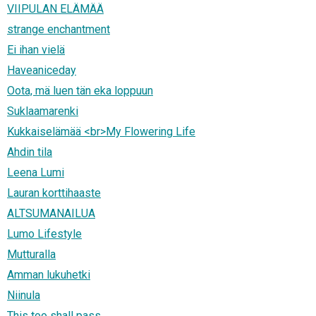
VIIPULAN ELÄMÄÄ
strange enchantment
Ei ihan vielä
Haveaniceday
Oota, mä luen tän eka loppuun
Suklaamarenki
Kukkaiselämää <br>My Flowering Life
Ahdin tila
Leena Lumi
Lauran korttihaaste
ALTSUMANAILUA
Lumo Lifestyle
Mutturalla
Amman lukuhetki
Niinula
This too shall pass