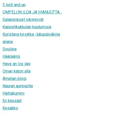
5 inch and up
OMPELUN ILOA JA IHANUUTTA...
Salaperäiset rukiinjyvät
Kappelikukkulan kuulumisia
Kuristava kirsikka -lukupäiväkirja
anana
Souliina
Hääräämö
Have an Ice day
Oman katon alla
Amalian blogi
Nauran auringolle
Haltiakummi
En kässää!
Kesakko