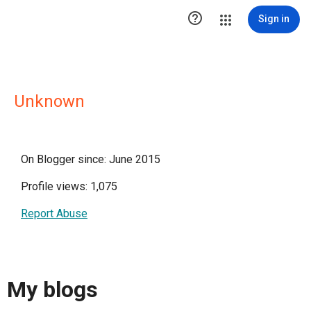

Sign in
Unknown
On Blogger since: June 2015
Profile views: 1,075
Report Abuse
My blogs