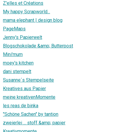
Z'elles et Créations
My happy Scrapworld...
mama elephant | design blog
PageMaps
Jenny's Papierwelt
Blogschokolade &amp; Butterpost
Mini'mum
moey's kitchen
dani stempelt
Susanne´s Stempelseite
Kreatives aus Papier
meine kreativenMomente
les reas de binka
"Schöne Sachen" by tantion
zweierlei ... stoff &amp; papier
Kreativmomente