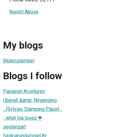
Report Abuse
My blogs
Blütenstempel
Blogs I follow
Papieren Avonturen
Überall &amp; Nirgendwo
...{Sylvias Stamping Place}...
...what Ina loves ❤
seelenzart
SaskiarundumdieUhr