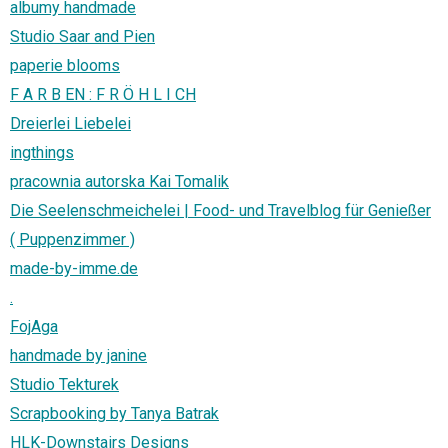
albumy handmade
Studio Saar and Pien
paperie blooms
F A R B EN : F R Ö H L I CH
Dreierlei Liebelei
ingthings
pracownia autorska Kai Tomalik
Die Seelenschmeichelei | Food- und Travelblog für Genießer
( Puppenzimmer )
made-by-imme.de
.
FojAga
handmade by janine
Studio Tekturek
Scrapbooking by Tanya Batrak
HLK-Downstairs Designs