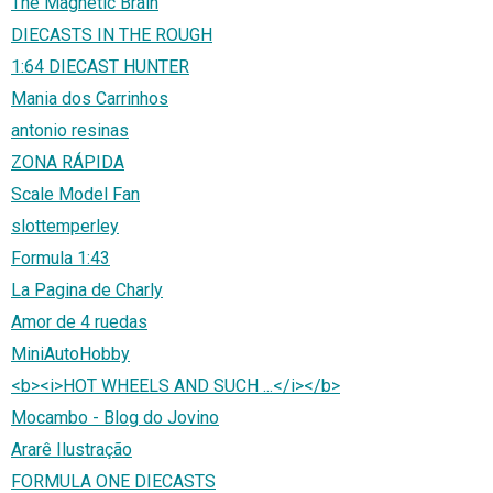
The Magnetic Brain
DIECASTS IN THE ROUGH
1:64 DIECAST HUNTER
Mania dos Carrinhos
antonio resinas
ZONA RÁPIDA
Scale Model Fan
slottemperley
Formula 1:43
La Pagina de Charly
Amor de 4 ruedas
MiniAutoHobby
<b><i>HOT WHEELS AND SUCH ...</i></b>
Mocambo - Blog do Jovino
Ararê Ilustração
FORMULA ONE DIECASTS