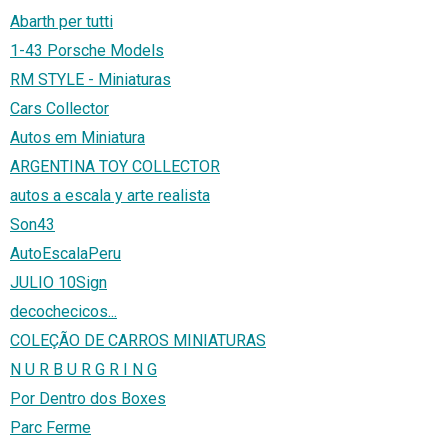
Abarth per tutti
1-43 Porsche Models
RM STYLE - Miniaturas
Cars Collector
Autos em Miniatura
ARGENTINA TOY COLLECTOR
autos a escala y arte realista
Son43
AutoEscalaPeru
JULIO 10Sign
decochecicos...
COLEÇÃO DE CARROS MINIATURAS
N U R B U R G R I N G
Por Dentro dos Boxes
Parc Ferme