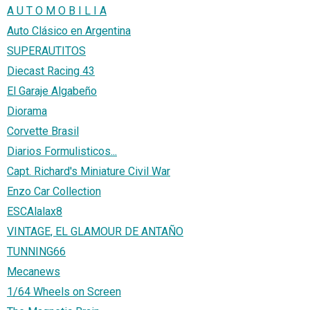
A U T O M O B I L I A
Auto Clásico en Argentina
SUPERAUTITOS
Diecast Racing 43
El Garaje Algabeño
Diorama
Corvette Brasil
Diarios Formulisticos...
Capt. Richard's Miniature Civil War
Enzo Car Collection
ESCAlalax8
VINTAGE, EL GLAMOUR DE ANTAÑO
TUNNING66
Mecanews
1/64 Wheels on Screen