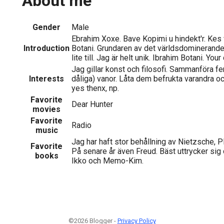
About me
Gender
Male
Ebrahim Xoxe. Bave Kopimi u hindekt'r. Kes 
Introduction
Botani. Grundaren av det världsdominerand
lite till. Jag är helt unik. Ibrahim Botani. Your
Jag gillar konst och filosofi. Sammanföra 
Interests
dåliga) vanor. Låta dem befrukta varandra o
yes thenx, np.
Favorite
Dear Hunter
movies
Favorite
Radio
music
Jag har haft stor behållning av Nietzsche, 
Favorite
På senare år även Freud. Bäst uttrycker sig
books
Ikko och Memo-Kim.
©2026 Blogger -
Privacy Policy