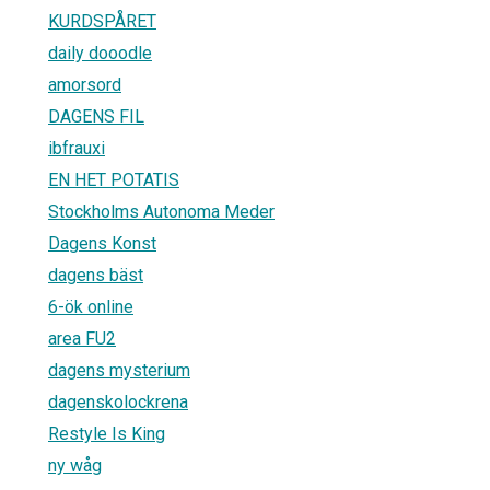
KURDSPÅRET
daily dooodle
amorsord
DAGENS FIL
ibfrauxi
EN HET POTATIS
Stockholms Autonoma Meder
Dagens Konst
dagens bäst
6-ök online
area FU2
dagens mysterium
dagenskolockrena
Restyle Is King
ny wåg