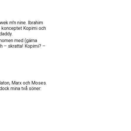
wek m'n nine. Ibrahim
e konceptet Kopimi och
 daddy.
fenomen med (gärna
ch – skratta! Kopimi? –
Platon, Marx och Moses.
 dock mina två söner: