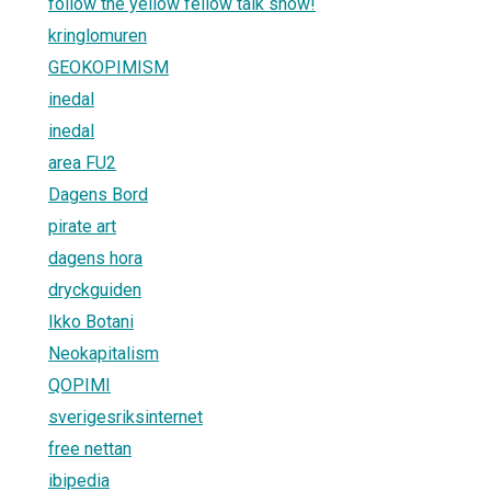
follow the yellow fellow talk show!
kringlomuren
GEOKOPIMISM
inedal
inedal
area FU2
Dagens Bord
pirate art
dagens hora
dryckguiden
Ikko Botani
Neokapitalism
QOPIMI
sverigesriksinternet
free nettan
ibipedia