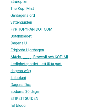
strureplan
The Kopi Mist
Gårdagens ord
vattenguiden
FYRTIOFYRAN DOT COM
Botanibladet
Dagens U
Frigjorda Hjorthagen
MAckt, ____, Broccoli och KOPIMI
Ledighetspartiet - ett äkta parti
dagens wåg
ibi botani
Dagens Dos
sodoms 30 dagar
ETIKETTGUIDEN
fel blogg