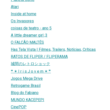
Atari
Inside at home
Os Invasores
coisas de teatro - ano 5
A little dreamer girl ;3
O FALCÃO MALTÊS
Has Tela Vista | Filmes, Trailers, Notícias, Críticas
RATOS DE FLIPER / FLIPERAMA
城間のレトロショック
❝ ✶ I r i s J o v e m ✶ ❞
Jogos Mega Drive
Retrogame Brasil
Blog do Fabiano
MUNDO KACEPEPI
CinePOP