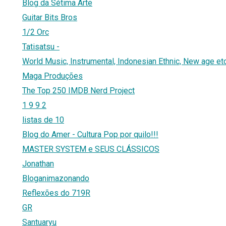
Blog da Sétima Arte
Guitar Bits Bros
1/2 Orc
Tatisatsu -
World Music, Instrumental, Indonesian Ethnic, New age etc.
Maga Produções
The Top 250 IMDB Nerd Project
1 9 9 2
listas de 10
Blog do Amer - Cultura Pop por quilo!!!
MASTER SYSTEM e SEUS CLÁSSICOS
Jonathan
Bloganimazonando
Reflexões do 719R
GR
Santuaryu