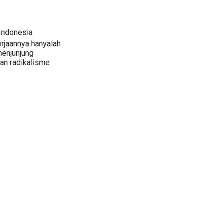
 Indonesia
erjaannya hanyalah
menjunjung
dan radikalisme