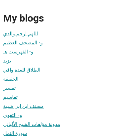
My blogs
اللهم ارحم والدي
و- المصحف العظيم
و- الفهرست هـ
يزيد
الطلاق للعدة واقي
الحقيقة
تفسير
تقاسيم
مصنف ابن ابي شيبة
و- التقوي
مدونة مؤلفات الشيخ الألباني
سورة النمل