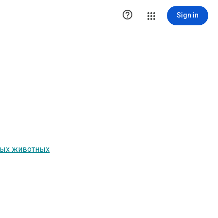

Sign in
ных животных