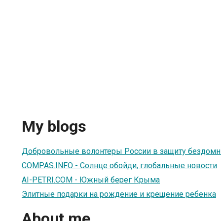
My blogs
Добровольные волонтеры России в защиту бездом
COMPAS.INFO - Солнце обойди, глобальные новости
AI-PETRI.COM - Южный берег Крыма
Элитные подарки на рождение и крещение ребенка
About me