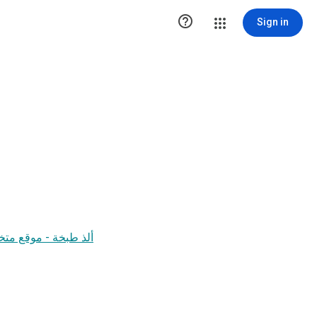

Sign in
ألذ طبخة - موقع مت