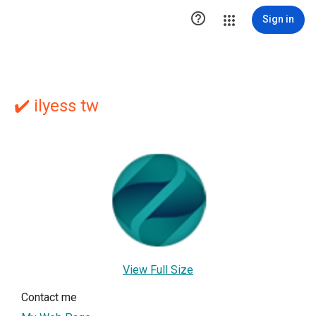

Sign in
✔️ ilyess tw
View Full Size
Contact me