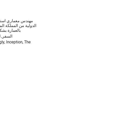
مهندس معماري استش
الدولية من المملكة الم
بالعمارة بشك
السفر, العمارة, الق
ly, Inception, The