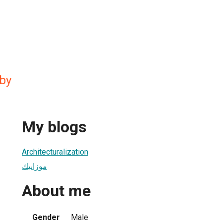
by
My blogs
Architecturalization
موزاييك
About me
Gender
Male