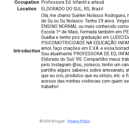
Occupation
Professora Ed. Infantil e artesã
Location
ELDORADO DO SUL, RS, Brazil
Olá, me chamo Suélen Nolasco Rodrigues,
de Su ou Su Nolasco. Tenho 29 anos. Virgi
ENSINO NORMAL ou mais conhecido como
Escola 1º de Maio, formada também em PE
Guaíba e tenho pós graduação em LUDICID
PSICOMOTRICIDADE NA EDUCAÇÃO INFANTI
amor, faço criações em E.V.A. e essa borra
Introduction
Sou atualmente PROFESSORA DE ED, INFANT
Eldorado do Sul/ RS. Compartilho meus trab
pelo Instagram @su_nolasco, tenho um can
partilho alguns saberes sobre artesanato, a
que eu crio, produtos que eu utilizo, etc. e f
acesso das minhas vivências com quem s
trabalho!
©2026 Blogger -
Privacy Policy