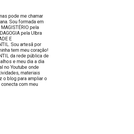
 mas pode me chamar
niana. Sou formada em
 MAGISTÉRIO pela
DAGOGIA pela Ulbra
ADE E
L. Sou artesã por
chinha tem meu coração!
IL da rede pública de
alhos e meu dia a dia
al no Youtube onde
tividades, materiais
iz o blog para ampliar o
e conecta com meu