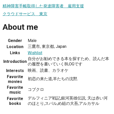
精神障害手帳取得した発達障害者 雇用支援
クラウドサービス 東京
About me
Gender
Male
三鷹市, 東京都, Japan
Location
Links
Wishlist
自分がお勧めできる本を探すため、読んだ本
Introduction
の履歴を書いていくBLOGです
映画、読書、カラオケ
Interests
Favorite
初恋の来た道,羊たちの沈黙
movies
Favorite
コブクロ
music
デルフィニア戦記,銀河英雄伝説, 天は赤い河
Favorite
books
のほとり,スバル,め組の大吾,アルカサル